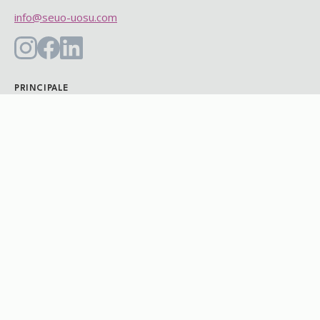
info@seuo-uosu.com
PRINCIPALE
Accueil
Équipe
Histoire
Carrières
Bénévolat
Nouvelles
PROGRAMMES
Assurance maladie
U-Pass