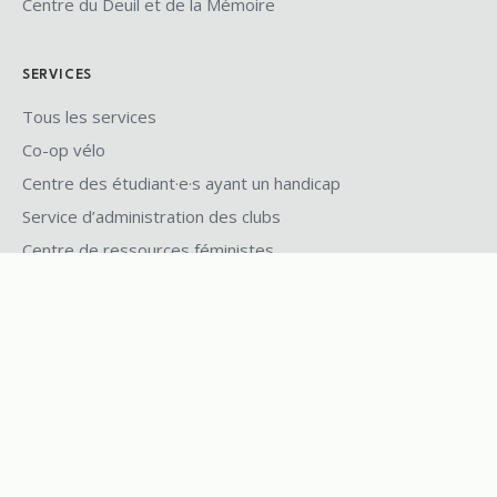
Centre du Deuil et de la Mémoire
SERVICES
Tous les services
Co-op vélo
Centre des étudiant·e·s ayant un handicap
Service d’administration des clubs
Centre de ressources féministes
Banque alimentaire
Maison internationale
PIVIK
Centre de la fierté
Centre d'EÉRA
Centre des droits étudiants
Centre du développement durable