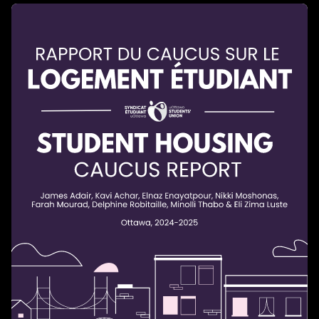
Le loyer moyen payé par les étudiant·e·s interrogé·e·s
est de 926,8 $, et 95 % d'entre eux et elles (n = 310)
considèrent le prix du loyer comme un défi majeur.
Les étudiant·e·s de l'Ontario doivent payer un loyer
moyen plus élevé (935,4 $) que ceux et celles du
Québec (830,1 $).
Sur le plan financier, 25 % (n = 106) des répondant·e·s
dépendent uniquement de leur revenu d'emploi. Un·e
étudiant·e gagnant le salaire minimum à Ottawa (17,20
$/h) devrait travailler 54 heures par mois rien que
pour couvrir le coût moyen du loyer, sans compter les
frais de scolarité, de nourriture et de transport.
De plus, les étudiant·e·s qui louent auprès de bailleurs
corporatifs paient en moyenne 1 019,6 $ par mois, un
prix nettement plus élevé que les autres, soit 75,26 $
de plus que les locateur·trice·s de petite échelle et
160,7 $ de plus que les locateur·trice·s d’échelle
moyenne.