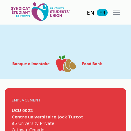
EN
FR
EMPLACEMENT
UCU 0022
Centre universitaire Jock Turcot
85 University Private
Ottawa, Ontario