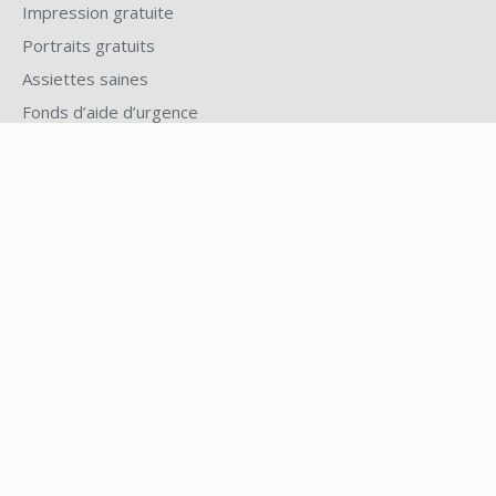
Impression gratuite
Portraits gratuits
Assiettes saines
Fonds d’aide d’urgence
Bourses
Centre du Deuil et de la Mémoire
SERVICES
Tous les services
Co-op vélo
Centre des étudiant·e·s ayant un handicap
Service d’administration des clubs
Centre de ressources féministes
Banque alimentaire
Maison internationale